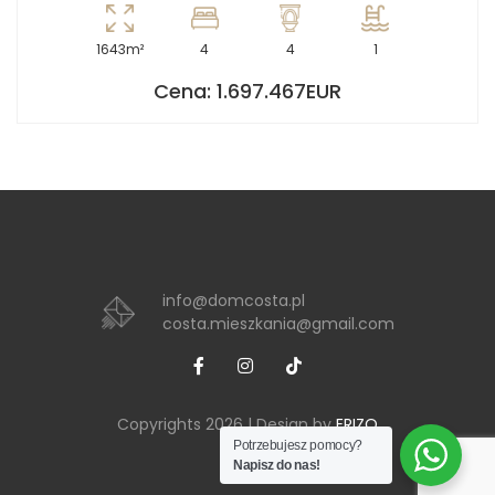
1643m²
4
4
1
Cena: 1.697.467EUR
info@domcosta.pl
costa.mieszkania@gmail.com
Copyrights 2026 | Design by
ERIZO
Potrzebujesz pomocy?
Napisz do nas!