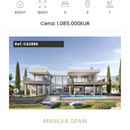
402m²
182m²
3
3
1
Cena: 1.085.000EUR
Ref: CA2886
MANILVA, SPAIN