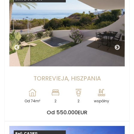
TORREVIEJA, HISZPANIA
Od 74m²
2
2
wspólny
Od 550.000EUR
Ref: CA2811