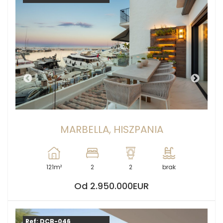
MARBELLA, HISZPANIA
121m²
2
2
brak
Od 2.950.000EUR
Ref: DCB-046