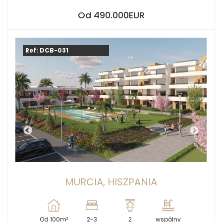
Od 490.000EUR
Ref: DCB-031
MURCIA, HISZPANIA
Od 100m²
2-3
2
wspólny