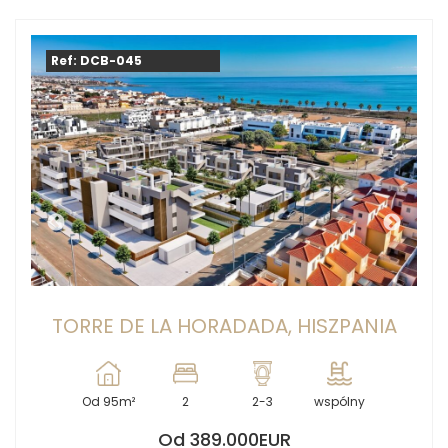
Ref: DCB-045
TORRE DE LA HORADADA, HISZPANIA
Od 95m²
2
2-3
wspólny
Od 389.000EUR