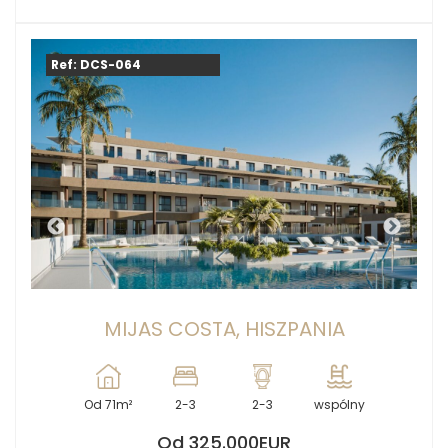
Ref: DCS-064
MIJAS COSTA, HISZPANIA
Od 71m²
2-3
2-3
wspólny
Od 325.000EUR