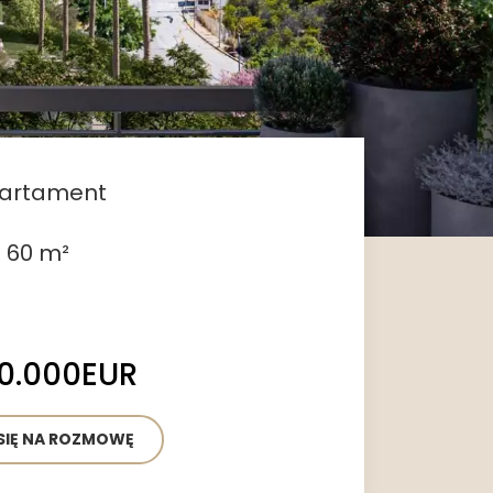
artament
 60 m²
2
0.000EUR
IĘ NA ROZMOWĘ