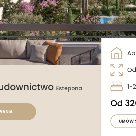
Ap
Od
budownictwo
1-
Estepona
Od 32
WANIA
UMÓW S