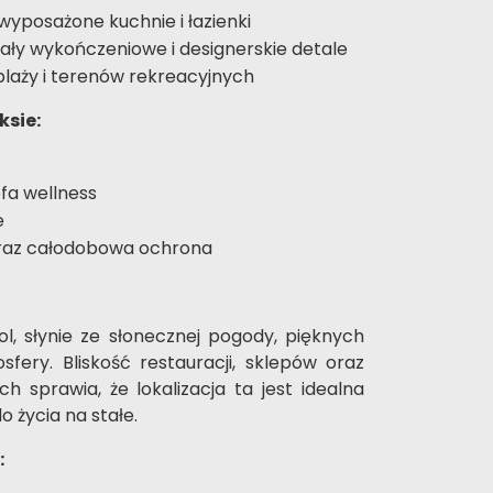
wyposażone kuchnie i łazienki
iały wykończeniowe i designerskie detale
laży i terenów rekreacyjnych
sie:
efa wellness
e
raz całodobowa ochrona
l, słynie ze słonecznej pogody, pięknych
sfery. Bliskość restauracji, sklepów oraz
h sprawia, że lokalizacja ta jest idealna
o życia na stałe.
: