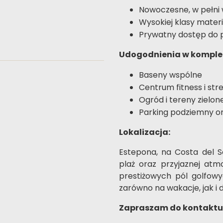
Nowoczesne, w pełni 
Wysokiej klasy mater
Prywatny dostęp do p
Udogodnienia w komplek
Baseny wspólne
Centrum fitness i str
Ogród i tereny zielon
Parking podziemny o
Lokalizacja:
Estepona, na Costa del So
plaż oraz przyjaznej atmo
prestiżowych pól golfowyc
zarówno na wakacje, jak i d
Zapraszam do kontaktu