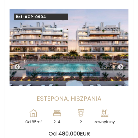
Ref: AGP-0904
ESTEPONA, HISZPANIA
Od 85m²
2-4
2
zewnętrzny
Od 480.000EUR