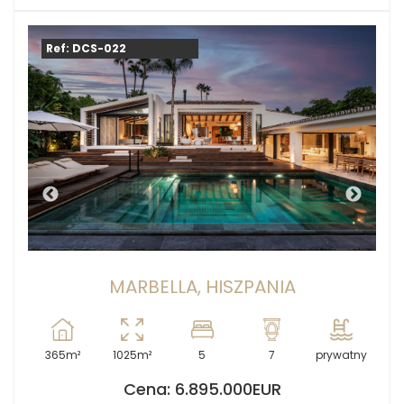
Ref: DCS-022
MARBELLA, HISZPANIA
365m²
1025m²
5
7
prywatny
Cena: 6.895.000EUR