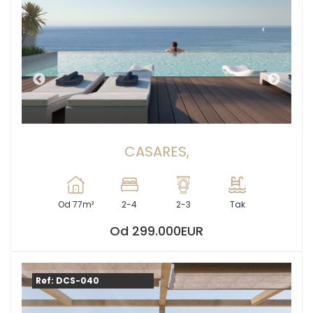
CASARES,
Od 77m²
2-4
2-3
Tak
Od 299.000EUR
Ref: DCS-040