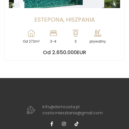
ESTEPONA, HISZPANIA
Od 272m²
3-4
3
prywatny
Od 2.650.000EUR
info@domcosta.pl
costa.mieszkania@gmail.com