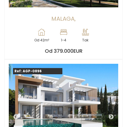
MALAGA,
Od 42m²
1-4
Tak
Od 379.000EUR
Ref: AGP-0896