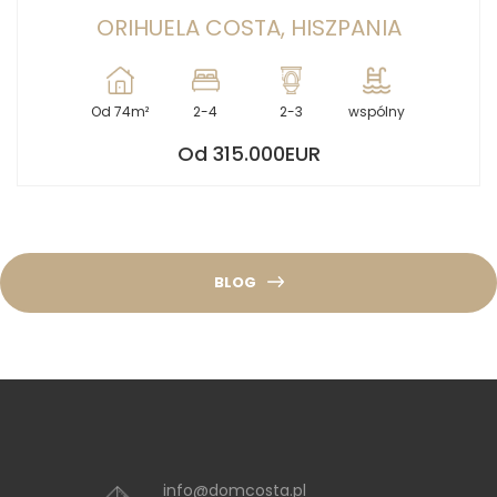
ORIHUELA COSTA, HISZPANIA
Od 74m²
2-4
2-3
wspólny
Od 315.000EUR
BLOG
info@domcosta.pl