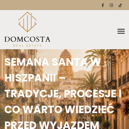
SEMANA SANTA W
HISZPANII –
TRADYCJE, PROCESJE I
CO WARTO WIEDZIEĆ
PRZED WYJAZDEM