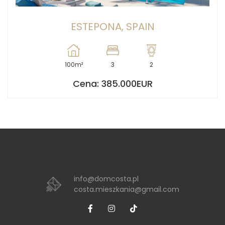
ESTEPONA, SPAIN
100m²
3
2
Cena: 385.000EUR
info@domcosta.pl
costa.mieszkania@gmail.com