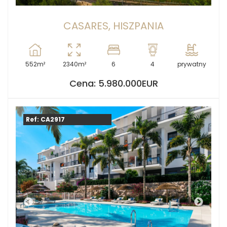
CASARES, HISZPANIA
552m²
2340m²
6
4
prywatny
Cena: 5.980.000EUR
Ref: CA2917